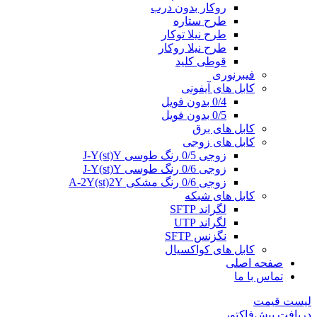
روکار بدون درب
طرح ستاره
طرح نیلا توکار
طرح نیلا روکار
قوطی کلید
فیبرنوری
کابل های آیفونی
0/4 بدون فویل
0/5 بدون فویل
کابل های برق
کابل های زوجی
زوجی 0/5 رنگ طوسی J-Y(st)Y
زوجی 0/6 رنگ طوسی J-Y(st)Y
زوجی 0/6 رنگ مشکی A-2Y(st)2Y
کابل های شبکه
لگراند SFTP
لگراند UTP
نگزنس SFTP
کابل های کواکسیال
صفحه اصلی
تماس با ما
لیست قیمت
دریافت پیش‌فاکتور