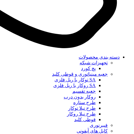
دسته بندی محصولات
تجهیزات شبکه
پچ کورد
جعبه مینیاتوری و قوطی کلید
SA توکار با ریل فلزی
SA روکار با ریل فلزی
جعبه تقسیم
روکار بدون درب
طرح ستاره
طرح نیلا توکار
طرح نیلا روکار
قوطی کلید
فیبرنوری
کابل های آیفونی