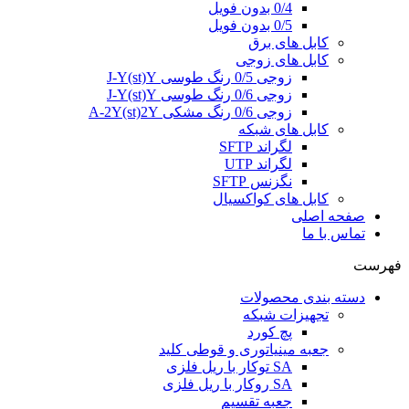
0/4 بدون فویل
0/5 بدون فویل
کابل های برق
کابل های زوجی
زوجی 0/5 رنگ طوسی J-Y(st)Y
زوجی 0/6 رنگ طوسی J-Y(st)Y
زوجی 0/6 رنگ مشکی A-2Y(st)2Y
کابل های شبکه
لگراند SFTP
لگراند UTP
نگزنس SFTP
کابل های کواکسیال
صفحه اصلی
تماس با ما
فهرست
دسته بندی محصولات
تجهیزات شبکه
پچ کورد
جعبه مینیاتوری و قوطی کلید
SA توکار با ریل فلزی
SA روکار با ریل فلزی
جعبه تقسیم