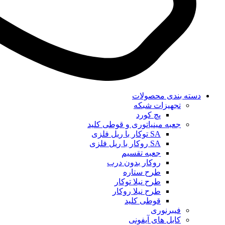
دسته بندی محصولات
تجهیزات شبکه
پچ کورد
جعبه مینیاتوری و قوطی کلید
SA توکار با ریل فلزی
SA روکار با ریل فلزی
جعبه تقسیم
روکار بدون درب
طرح ستاره
طرح نیلا توکار
طرح نیلا روکار
قوطی کلید
فیبرنوری
کابل های آیفونی