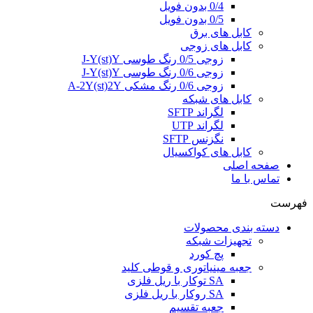
0/4 بدون فویل
0/5 بدون فویل
کابل های برق
کابل های زوجی
زوجی 0/5 رنگ طوسی J-Y(st)Y
زوجی 0/6 رنگ طوسی J-Y(st)Y
زوجی 0/6 رنگ مشکی A-2Y(st)2Y
کابل های شبکه
لگراند SFTP
لگراند UTP
نگزنس SFTP
کابل های کواکسیال
صفحه اصلی
تماس با ما
فهرست
دسته بندی محصولات
تجهیزات شبکه
پچ کورد
جعبه مینیاتوری و قوطی کلید
SA توکار با ریل فلزی
SA روکار با ریل فلزی
جعبه تقسیم