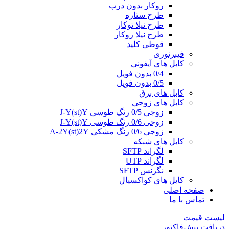
روکار بدون درب
طرح ستاره
طرح نیلا توکار
طرح نیلا روکار
قوطی کلید
فیبرنوری
کابل های آیفونی
0/4 بدون فویل
0/5 بدون فویل
کابل های برق
کابل های زوجی
زوجی 0/5 رنگ طوسی J-Y(st)Y
زوجی 0/6 رنگ طوسی J-Y(st)Y
زوجی 0/6 رنگ مشکی A-2Y(st)2Y
کابل های شبکه
لگراند SFTP
لگراند UTP
نگزنس SFTP
کابل های کواکسیال
صفحه اصلی
تماس با ما
لیست قیمت
دریافت پیش‌فاکتور