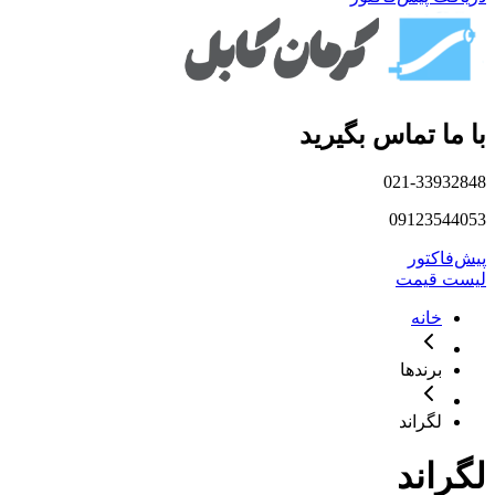
با ما تماس بگیرید
021-33932848
09123544053
پیش‌فاکتور
لیست قیمت
خانه
برندها
لگراند
لگراند